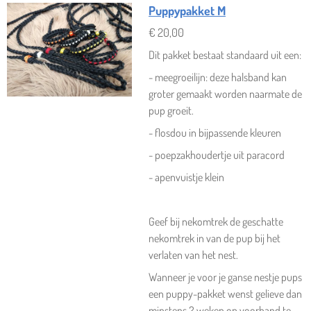
Puppypakket M
€ 20,00
Dit pakket bestaat standaard uit een:
- meegroeilijn: deze halsband kan
groter gemaakt worden naarmate de
pup groeit.
- flosdou in bijpassende kleuren
- poepzakhoudertje uit paracord
- apenvuistje klein
Geef bij nekomtrek de geschatte
nekomtrek in van de pup bij het
verlaten van het nest.
Wanneer je voor je ganse nestje pups
een puppy-pakket wenst gelieve dan
minstens 2 weken op voorhand te