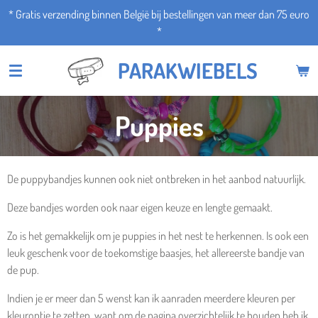
* Gratis verzending binnen België bij bestellingen van meer dan 75 euro
Ga
*
direct
naar
PARAKWIEBELS
de
hoofdinhoud
Puppies
De puppybandjes kunnen ook niet ontbreken in het aanbod natuurlijk.
Deze bandjes worden ook naar eigen keuze en lengte gemaakt.
Zo is het gemakkelijk om je puppies in het nest te herkennen. Is ook een
leuk geschenk voor de toekomstige baasjes, het allereerste bandje van
de pup.
Indien je er meer dan 5 wenst kan ik aanraden meerdere kleuren per
kleuroptie te zetten, want om de pagina overzichtelijk te houden heb ik