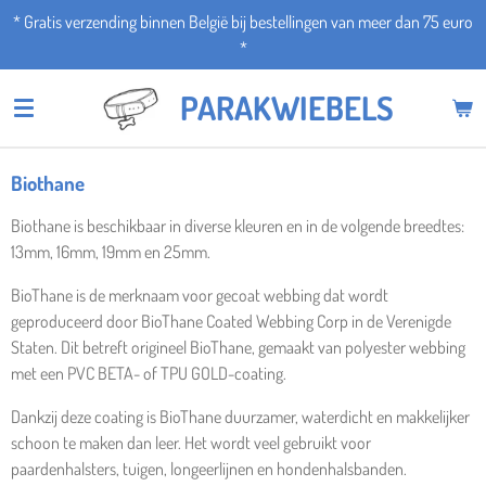
* Gratis verzending binnen België bij bestellingen van meer dan 75 euro
Ga
*
direct
naar
PARAKWIEBELS
de
hoofdinhoud
Biothane
Biothane is beschikbaar in diverse kleuren en in de volgende breedtes:
13mm, 16mm, 19mm en 25mm.
BioThane is de merknaam voor gecoat webbing dat wordt
geproduceerd door BioThane Coated Webbing Corp in de Verenigde
Staten. Dit betreft origineel BioThane, gemaakt van polyester webbing
met een PVC BETA- of TPU GOLD-coating.
Dankzij deze coating is BioThane duurzamer, waterdicht en makkelijker
schoon te maken dan leer. Het wordt veel gebruikt voor
paardenhalsters, tuigen, longeerlijnen en hondenhalsbanden.