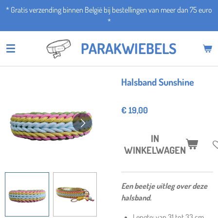
* Gratis verzending binnen België bij bestellingen van meer dan 75 euro
Ga
*
direct
naar
PARAKWIEBELS
de
hoofdinhoud
Halsband Sunshine
€ 19,00
IN
WINKELWAGEN
Een beetje uitleg over deze
halsband.
Lengte: van 31 tot 33 cm