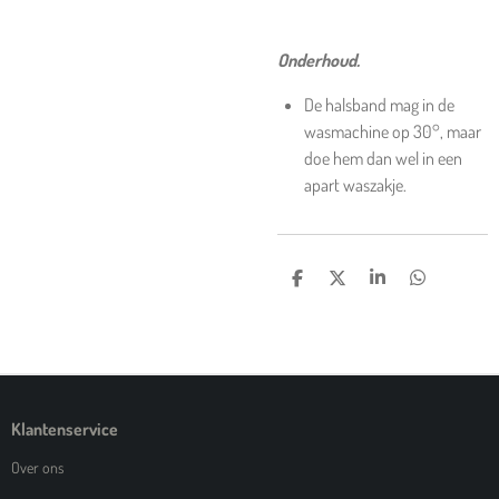
Onderhoud.
De halsband mag in de
wasmachine op 30°, maar
doe hem dan wel in een
apart waszakje.
D
D
S
D
E
E
H
E
L
E
A
L
E
L
R
E
N
E
N
Klantenservice
Over ons