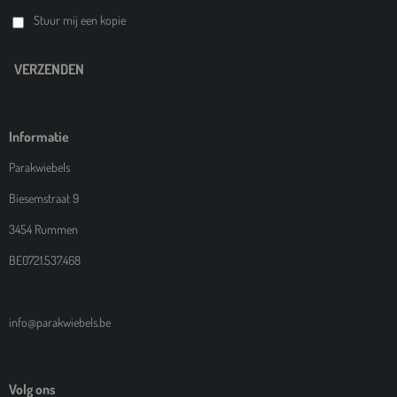
Stuur mij een kopie
VERZENDEN
Informatie
Parakwiebels
Biesemstraat 9
3454 Rummen
BE0721.537.468
info@parakwiebels.be
Volg ons