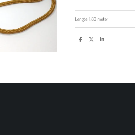
Lengte: 1,80 meter
D
D
S
E
E
H
L
E
A
E
L
R
N
E