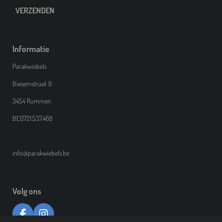
VERZENDEN
Informatie
Parakwiebels
Biesemstraat 9
3454 Rummen
BE0721.537.468
info@parakwiebels.be
Volg ons
F
I