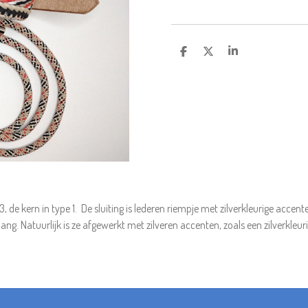
D
D
S
E
E
H
L
E
A
E
L
R
N
E
3, de kern in type 1. De sluiting is lederen riempje met zilverkleurige acce
lang. Natuurlijk is ze afgewerkt met zilveren accenten, zoals een zilverkle