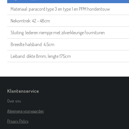
Materiaal: paracord type 3 en type 1 en PPM hondentouw
Nekomtrek: 42 - 48cm
Sluiting: lederen riempje met zilverkleurige fournituren
Breedte halsband: 4,5cm
Leiband: dikte 8mm, lengte 175cm
Klantenservice
Over ons
Algemene voorwaarden
Privacy Policy