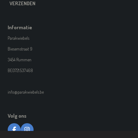
VERZENDEN
Informatie
Parakwiebels
Biesemstraat 9
3454 Rummen
BE0721.537.468
info@parakwiebels.be
Volg ons
F
I
A
N