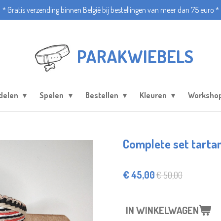
* Gratis verzending binnen België bij bestellingen van meer dan 75 euro *
PARAKWIEBELS
delen
Spelen
Bestellen
Kleuren
Worksho
Complete set tarta
€ 45,00
€ 50,00
IN WINKELWAGEN