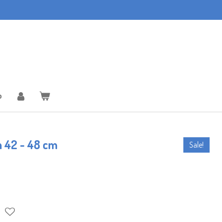
p
n 42 - 48 cm
Sale!