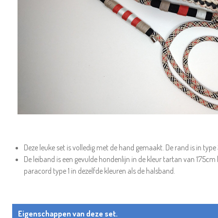
Deze leuke set is volledig met de hand gemaakt. De rand is in type 
De leiband is een gevulde hondenlijn in de kleur tartan van 175cm 
paracord type 1 in dezelfde kleuren als de halsband.
Eigenschappen van deze set.