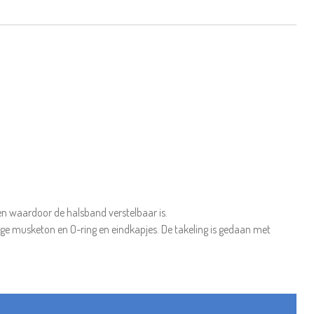
nten waardoor de halsband verstelbaar is.
urige musketon en O-ring en eindkapjes. De takeling is gedaan met