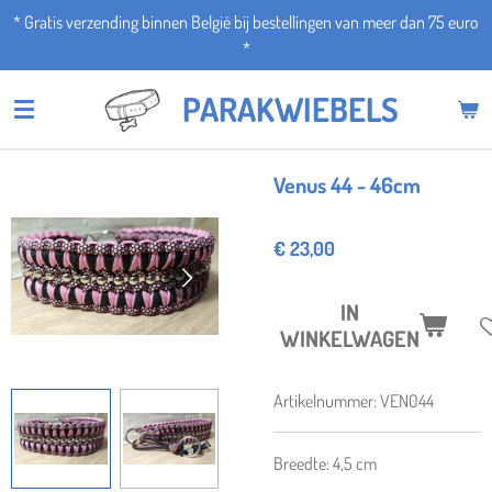
* Gratis verzending binnen België bij bestellingen van meer dan 75 euro
Ga
*
direct
naar
PARAKWIEBELS
de
hoofdinhoud
Venus 44 - 46cm
€ 23,00
IN
WINKELWAGEN
Artikelnummer:
VEN044
Breedte: 4,5 cm