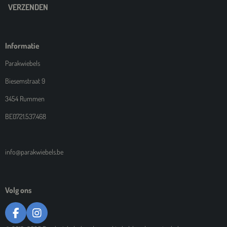
VERZENDEN
Informatie
Parakwiebels
Biesemstraat 9
3454 Rummen
BE0721.537.468
info@parakwiebels.be
Volg ons
F
I
A
N