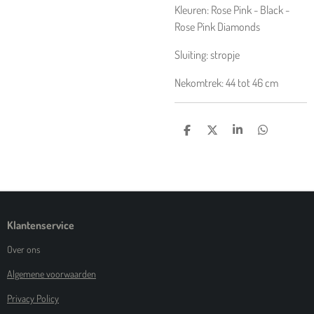
Kleuren: Rose Pink - Black -
Rose Pink Diamonds
Sluiting: stropje
Nekomtrek: 44 tot 46 cm
D
D
S
D
E
E
H
E
L
E
A
L
E
L
R
E
N
E
N
Klantenservice
Over ons
Algemene voorwaarden
Privacy Policy