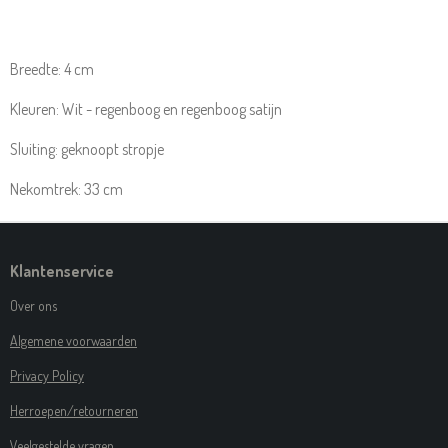
E
E
H
E
L
E
A
L
E
L
R
E
N
E
N
Breedte: 4 cm
Kleuren: Wit - regenboog en regenboog satijn
Sluiting: geknoopt stropje
Nekomtrek: 33 cm
Klantenservice
Over ons
Algemene voorwaarden
Privacy Policy
Herroepen/retourneren
Veelgestelde vragen