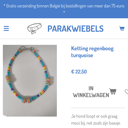
* Gratis verzending binnen België bij bestellingen van meer dan 75 euro
Ga
*
direct
naar
PARAKWIEBELS
de
hoofdinhoud
Ketting regenboog
turquoise
€ 22,50
IN
WINKELWAGEN
Je hond loopt er ook graag
mooi bij, net zoals zijn baasje.