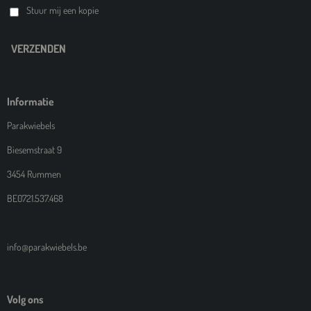
Stuur mij een kopie
VERZENDEN
Informatie
Parakwiebels
Biesemstraat 9
3454 Rummen
BE0721.537.468
info@parakwiebels.be
Volg ons