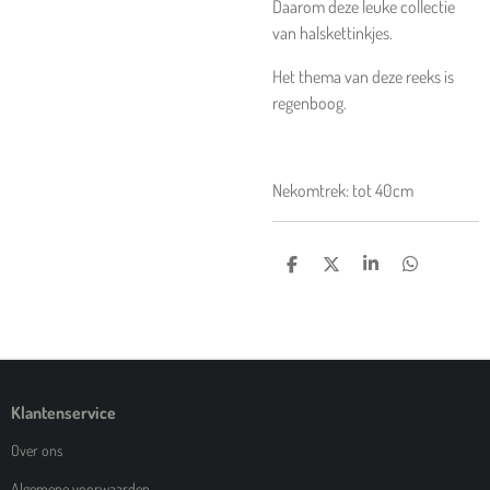
Daarom deze leuke collectie
van halskettinkjes.
Het thema van deze reeks is
regenboog.
Nekomtrek: tot 40cm
D
D
S
D
E
E
H
E
L
E
A
L
E
L
R
E
N
E
N
Klantenservice
Over ons
Algemene voorwaarden