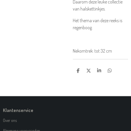
Daarom deze leuke collectie
van halskettinkjes.
Het thema van deze reeks is
regenboog.
Nekomtrek: tot 32 cm
D
D
S
D
E
E
H
E
L
E
A
L
E
L
R
E
N
E
N
Klantenservice
Over ons
Algemene voorwaarden