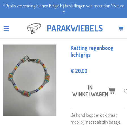
* Gratis verzending binnen België bij bestellingen van meer dan 75 euro
Ga
*
direct
naar
PARAKWIEBELS
de
hoofdinhoud
Ketting regenboog
lichtgrijs
€ 20,00
IN
WINKELWAGEN
Je hond loopt er ook graag
mooi bij, net zoals zijn baasje.