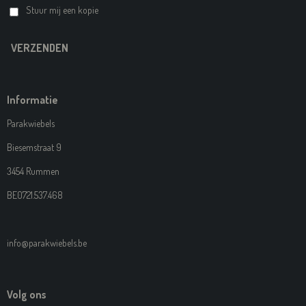
Stuur mij een kopie
VERZENDEN
Informatie
Parakwiebels
Biesemstraat 9
3454 Rummen
BE0721.537.468
info@parakwiebels.be
Volg ons