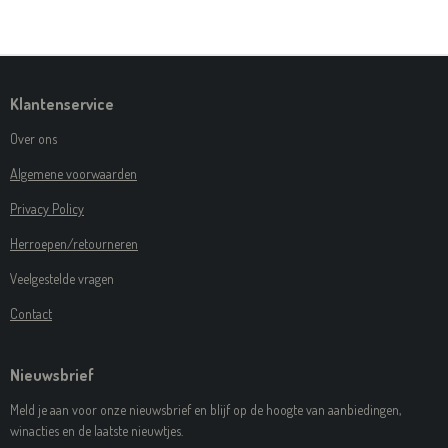
L
E
A
L
E
L
R
E
N
E
N
Klantenservice
Over ons
Algemene voorwaarden
Privacy Policy
Herroepen/retourneren
Veelgestelde vragen
Contact
Nieuwsbrief
Meld je aan voor onze nieuwsbrief en blijf op de hoogte van aanbiedingen,
winacties en de laatste nieuwtjes.