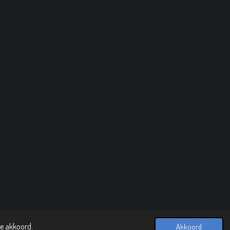
ee akkoord.
Akkoord