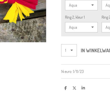
Ring 2, kleur 1
Ring 2
IN WINKELWA
14 euro: 1/11/23
D
D
S
E
E
H
L
E
A
E
L
R
N
E