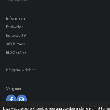
Informatie
Parakwiebels
Biesemstraat 9
3454 Rummen
BE0721.537.468
info@parakwiebels.be
Volg ons
F
I
A
N
© 2019-2026 Parakwiebels: handgemaakte halsbanden en toebehoren
Deze website gebruikt cookies voor analyse-doeleinden en/of het tonen 