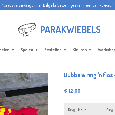
* Gratis verzending binnen België bij bestellingen van meer dan 75 euro *
PARAKWIEBELS
delen
Spelen
Bestellen
Kleuren
Worksho
Dubbele ring 'n flo
€ 12,00
Ring 1, kleur 1
Ring 1