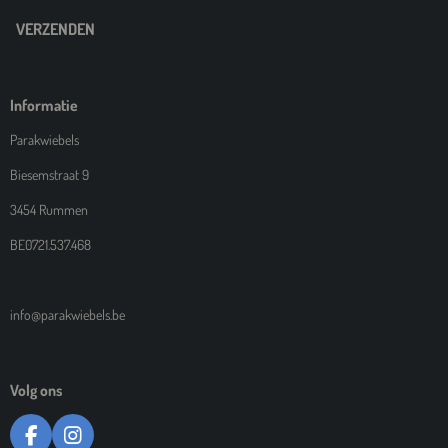
VERZENDEN
Informatie
Parakwiebels
Biesemstraat 9
3454 Rummen
BE0721.537.468
info@parakwiebels.be
Volg ons
F
I