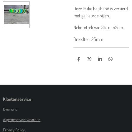
Deze leuke halsband is versierd
met gekleurde pijlen.
Nekomtrek van 34 tot 42cm.
Breedte = 25mm
D
D
S
D
E
E
H
E
L
E
A
L
E
L
R
E
N
E
N
Klantenservice
Over ons
Algemene voorwaarden
Privacy Policy