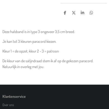
D
D
S
D
E
E
H
E
L
E
A
L
E
L
R
E
N
E
N
Deze halsband is in type 3 ongeveer 3,5 cm breed.
Je kan tot 3 kleuren paracord kiezen.
Kleur 1 = de opzet, kleur 2 - 3 = patroon
De kleur van de satijndraad stem ik af op de gekozen paracord.
Natuurlijk in overleg met jou.
Klantenservice
Over ons