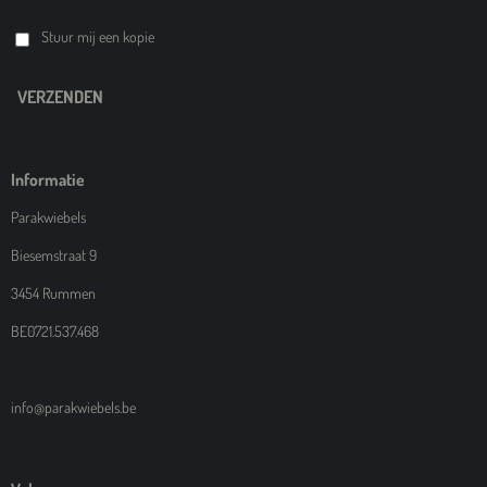
Stuur mij een kopie
VERZENDEN
Informatie
Parakwiebels
Biesemstraat 9
3454 Rummen
BE0721.537.468
info@parakwiebels.be