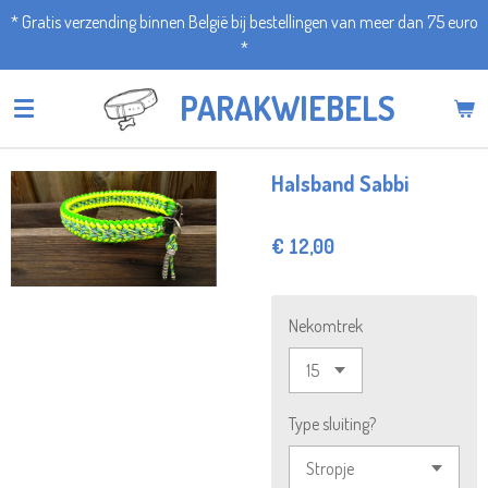
* Gratis verzending binnen België bij bestellingen van meer dan 75 euro
Ga
*
direct
naar
PARAKWIEBELS
de
hoofdinhoud
Halsband Sabbi
€ 12,00
Nekomtrek
Type sluiting?