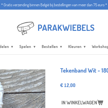
* Gratis verzending binnen België bij bestellingen van meer dan 75 euro *
PARAKWIEBELS
delen
Spelen
Bestellen
Kleuren
Worksho
Tekenband Wit - 1
€ 12,00
IN WINKELWAGEN