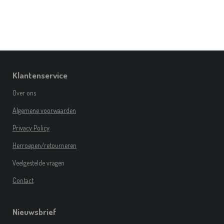
Klantenservice
Over ons
Algemene voorwaarden
Privacy Policy
Herroepen/retourneren
Veelgestelde vragen
Contact
Nieuwsbrief