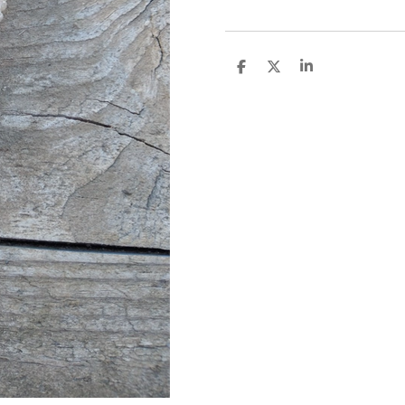
D
D
S
E
E
H
L
E
A
E
L
R
N
E