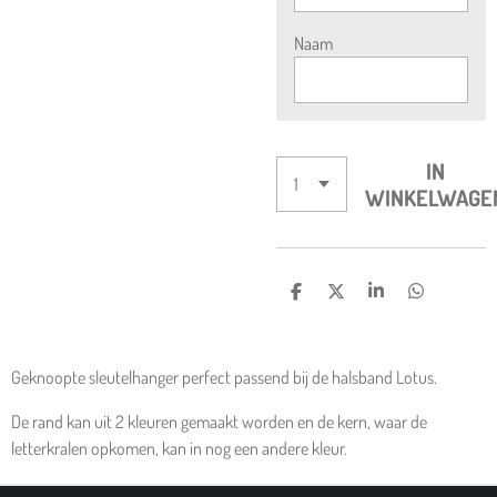
Naam
IN
WINKELWAGE
D
D
S
D
E
E
H
E
L
E
A
L
E
L
R
E
N
E
N
Geknoopte sleutelhanger perfect passend bij de halsband Lotus.
De rand kan uit 2 kleuren gemaakt worden en de kern, waar de
letterkralen opkomen, kan in nog een andere kleur.