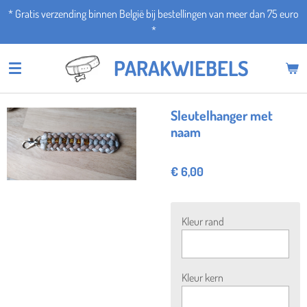
* Gratis verzending binnen België bij bestellingen van meer dan 75 euro
Ga
*
direct
naar
PARAKWIEBELS
de
hoofdinhoud
Sleutelhanger met
naam
€ 6,00
Kleur rand
Kleur kern