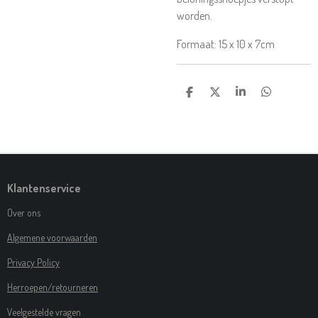
worden.
Formaat: 15 x 10 x 7cm
D
D
S
D
E
E
H
E
L
E
A
L
E
L
R
E
N
E
N
Klantenservice
Over ons
Algemene voorwaarden
Privacy Policy
Herroepen/retourneren
Veelgestelde vragen