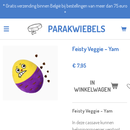
* Gratis verzending binnen België bij bestellingen van meer dan 75 euro
Ga
*
direct
naar
PARAKWIEBELS
de
hoofdinhoud
Feisty Veggie – Yam
€ 7,95
IN
WINKELWAGEN
Feisty Veggie – Yam
In deze cassave kunnen
beloningssnoepjes verstopt